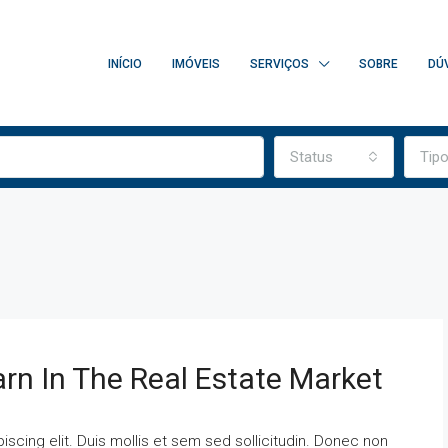
INÍCIO
IMÓVEIS
SERVIÇOS
SOBRE
DÚ
Status
Tip
arn In The Real Estate Market
scing elit. Duis mollis et sem sed sollicitudin. Donec non