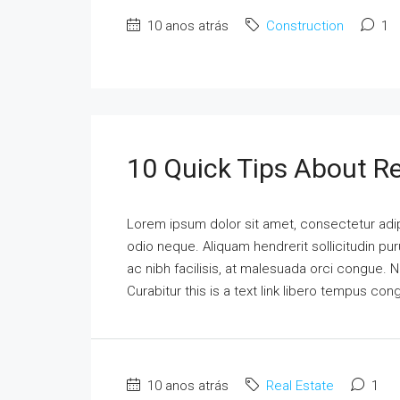
10 anos atrás
Construction
1
10 Quick Tips About Re
Lorem ipsum dolor sit amet, consectetur adipi
odio neque. Aliquam hendrerit sollicitudin p
ac nibh facilisis, at malesuada orci congue. N
Curabitur this is a text link libero tempus co
10 anos atrás
Real Estate
1