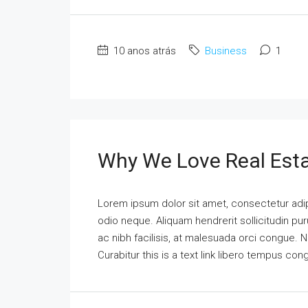
10 anos atrás
Business
1
Why We Love Real Est
Lorem ipsum dolor sit amet, consectetur adipi
odio neque. Aliquam hendrerit sollicitudin p
ac nibh facilisis, at malesuada orci congue. N
Curabitur this is a text link libero tempus co