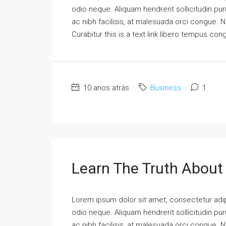
odio neque. Aliquam hendrerit sollicitudin p
ac nibh facilisis, at malesuada orci congue. N
Curabitur this is a text link libero tempus co
10 anos atrás
Business
1
Learn The Truth About 
Lorem ipsum dolor sit amet, consectetur adipi
odio neque. Aliquam hendrerit sollicitudin p
ac nibh facilisis, at malesuada orci congue. N