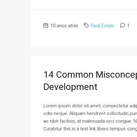
10 anos atrás
Real Estate
1
14 Common Misconcep
Development
Lorem ipsum dolor sit amet, consectetur adipi
odio neque. Aliquam hendrerit sollicitudin p
ac nibh facilisis, at malesuada orci congue. N
Curabitur this is a text link libero tempus co