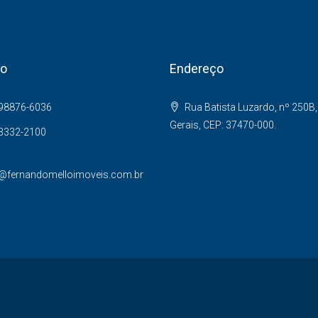
to
Endereço
 98876-6036
Rua Batista Luzardo, nº 250B,
Gerais, CEP: 37470-000.
 3332-2100
@fernandomelloimoveis.com.br