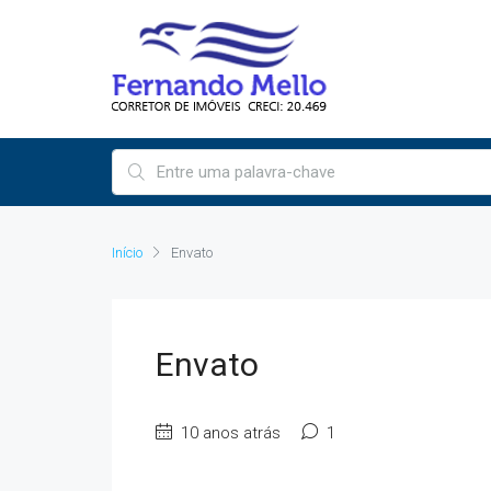
Início
Envato
Envato
10 anos atrás
1