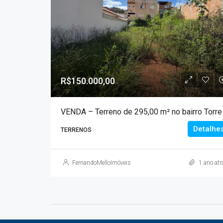
R$150.000,00
Detalhe
TERRENOS
FernandoMelloImóveis
1 ano atr