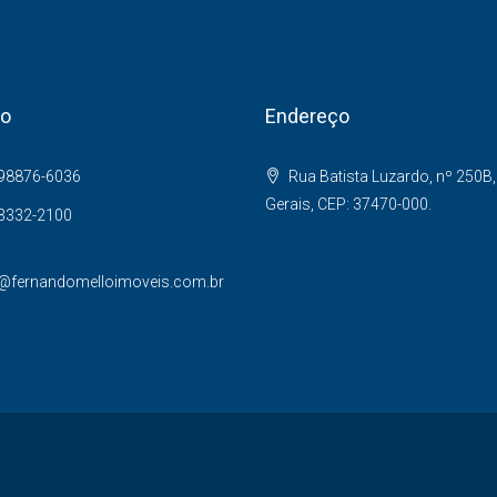
to
Endereço
 98876-6036
Rua Batista Luzardo, nº 250B,
Gerais, CEP: 37470-000.
 3332-2100
@fernandomelloimoveis.com.br