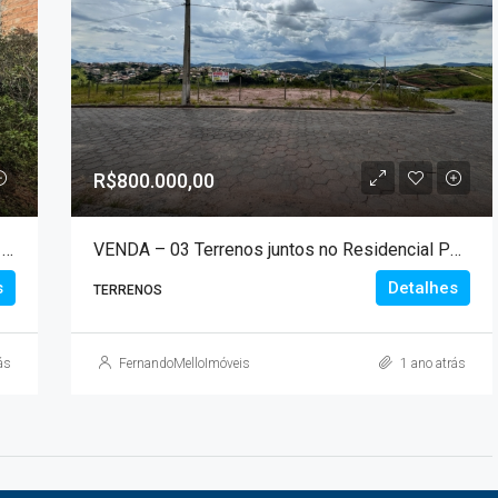
R$800.000,00
VENDA – Terreno de 295,00 m² no bairro Torre Alta!!!
VENDA – 03 Terrenos juntos no Residencial Portal das Águas com área total de 1.051 m²!!!
s
Detalhes
TERRENOS
ás
FernandoMelloImóveis
1 ano atrás