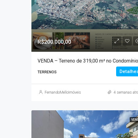
R$200.000,00
Detalhe
TERRENOS
FernandoMelloImóveis
4 semanas atr
VEN