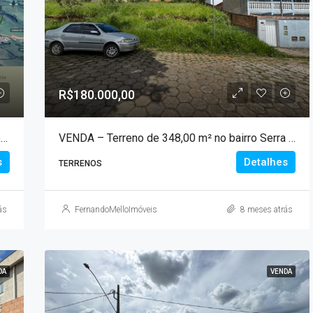
R$180.000,00
VENDA – Terreno de 319,00 m² no Condomínio Águas da Mantiqueira!!!
VENDA – Terreno de 348,00 m² no bairro Serra Azul!!!
s
Detalhes
TERRENOS
ás
FernandoMelloImóveis
8 meses atrás
DA
VENDA