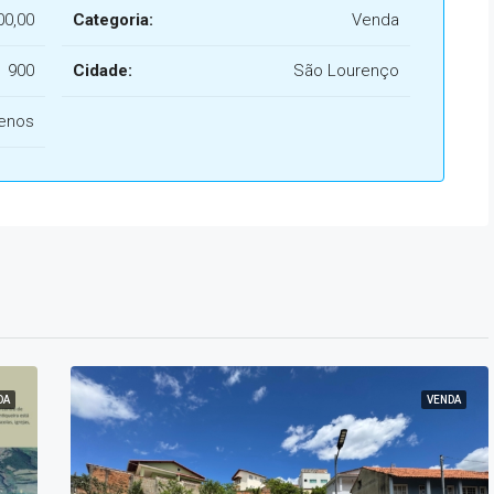
00,00
Categoria:
Venda
900
Cidade:
São Lourenço
renos
DA
VENDA