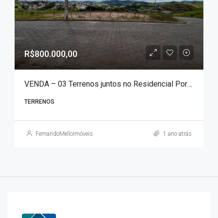
R$800.000,00
VENDA – 03 Terrenos juntos no Residencial Portal das Águas com área total de 1.051 m²!!!
TERRENOS
FernandoMelloImóveis
1 ano atrás