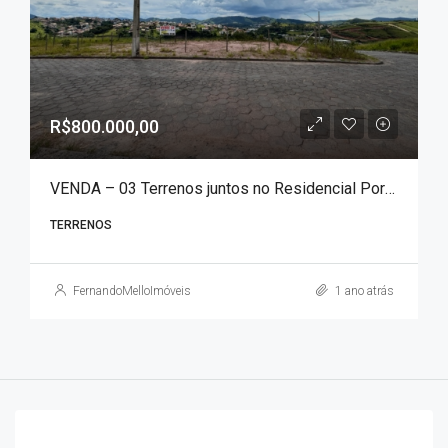
R$800.000,00
VENDA – 03 Terrenos juntos no Residencial Portal das Águas com área total de 1.051 m²!!!
TERRENOS
FernandoMelloImóveis
1 ano atrás