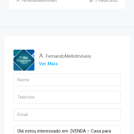
FernandoMelloImóveis
2 meses atrás
FernandoMelloImóveis
Ver Mais