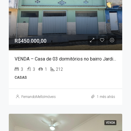
R$450.000,00
VENDA – Casa de 03 dormitórios no bairro Jardim Paraíso!!!
3
3
1
212
CASAS
FernandoMelloImóveis
1 mês atrás
VENDA