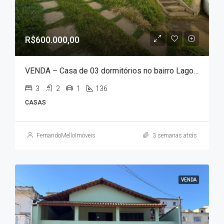
R$600.000,00
VENDA – Casa de 03 dormitórios no bairro Lagoa Seca!!!
3
2
1
136
CASAS
FernandoMelloImóveis
3 semanas atrás
VENDA