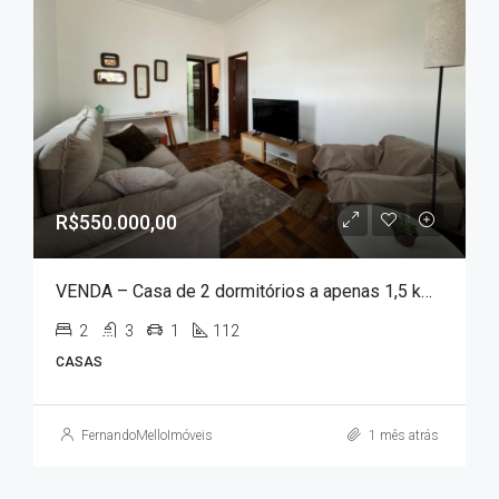
R$550.000,00
VENDA – Casa de 2 dormitórios a apenas 1,5 km da portaria do Parque das Águas!!!
2
3
1
112
CASAS
FernandoMelloImóveis
1 mês atrás