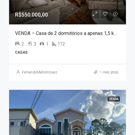
R$550.000,00
VENDA – Casa de 2 dormitórios a apenas 1,5 km da portaria do Parque das Águas!!!
2
3
1
112
CASAS
FernandoMelloImóveis
1 mês atrás
VENDA