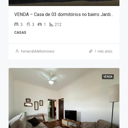
VENDA – Casa de 03 dormitórios no bairro Jardim Paraíso!!!
3
3
1
212
CASAS
FernandoMelloImóveis
1 mês atrás
VENDA