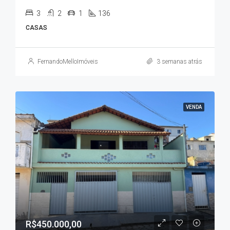
3
2
1
136
CASAS
FernandoMelloImóveis
3 semanas atrás
VENDA
R$450.000,00