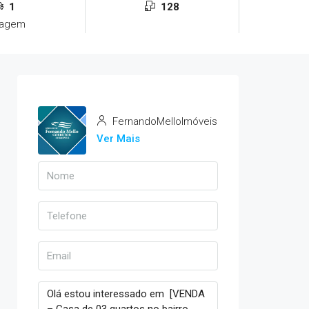
1
128
ragem
FernandoMelloImóveis
Ver Mais