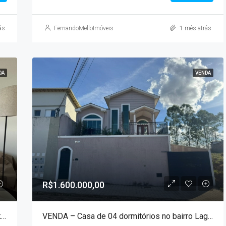
ás
FernandoMelloImóveis
1 mês atrás
DA
VENDA
R$1.600.000,00
VENDA – Casa de 2 dormitórios a apenas 1,5 km da portaria do Parque das Águas!!!
VENDA – Casa de 04 dormitórios no bairro Lagoa Seca !!!