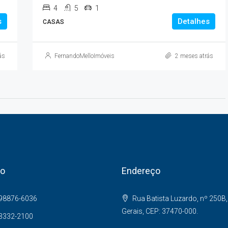
4
5
1
s
Detalhes
CASAS
ás
FernandoMelloImóveis
2 meses atrás
to
Endereço
 98876-6036
Rua Batista Luzardo, nº 250B,
Gerais, CEP: 37470-000.
 3332-2100