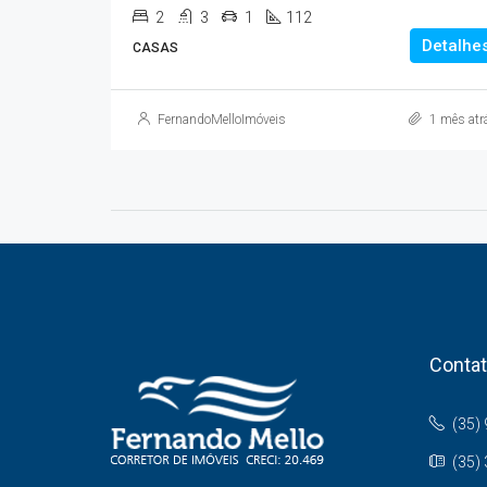
2
3
1
112
Detalhe
CASAS
FernandoMelloImóveis
1 mês atr
Conta
(35)
(35)