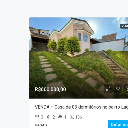
VEN
R$600.000,00
3
2
1
136
Detalhe
CASAS