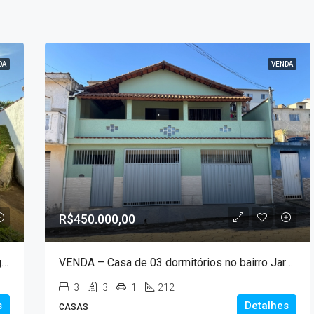
DA
VENDA
R$450.000,00
VENDA – Casa de 03 dormitórios no bairro Lagoa Seca!!!
VENDA – Casa de 03 dormitórios no bairro Jardim Paraíso!!!
3
3
1
212
s
Detalhes
CASAS