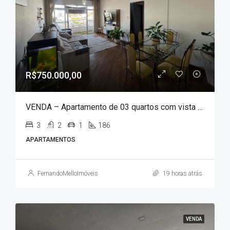
R$750.000,00
VENDA – Apartamento de 03 quartos com vista para a cidade no bairro Federal!!!
3
2
1
186
APARTAMENTOS
FernandoMelloImóveis
19 horas atrás
VENDA