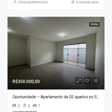
FernandoMelloImóveis
4 semanas atrás
VENDA
R$350.000,00
Oportunidade – Apartamento de 02 quartos no Solar dos Lagos!!!
2
2
1