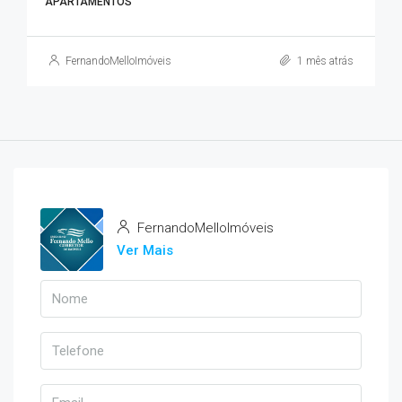
APARTAMENTOS
FernandoMelloImóveis
1 mês atrás
FernandoMelloImóveis
Ver Mais