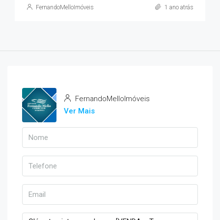
FernandoMelloImóveis
1 ano atrás
FernandoMelloImóveis
Ver Mais