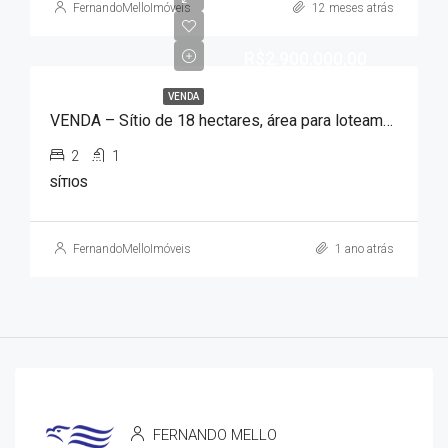
FernandoMelloImóveis
12 meses atrás
R$2.900.000,00
VENDA
VENDA – Sítio de 18 hectares, área para loteamento!!!
2
1
SÍTIOS
FernandoMelloImóveis
1 ano atrás
FERNANDO MELLO