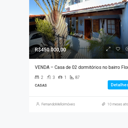
R$450.000,00
2
3
1
87
Detalhe
CASAS
FernandoMelloImóveis
10 meses atr