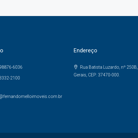
to
Endereço
 98876-6036
Rua Batista Luzardo, nº 250B,
Gerais, CEP: 37470-000.
 3332-2100
@fernandomelloimoveis.com.br