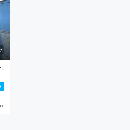
VENDA – Casa de 02 dormitórios no bairro Floresta!!!
s
ás